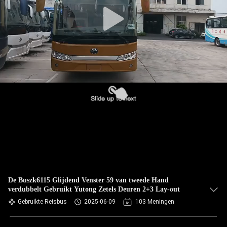
CONTACTEER
ONS
VERZOEK
OM EEN
CITAAT
SITEMAP
PRIVACYBELEID
De Buszk6115 Glijdend Venster 59 van tweede Hand
verdubbelt Gebruikt Yutong Zetels Deuren 2+3 Lay-out
Gebruikte Reisbus
2025-06-09
103 Meningen