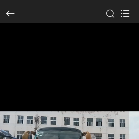
ZHENGZHOU
COOPER
INDUSTRY
CO.,
LTD..
All
Rights
Reserved.
HUIS
PRODUCTEN
ONGEVEER
ONS
FABRIEKSREIS
KWALITEITSCONTROLE