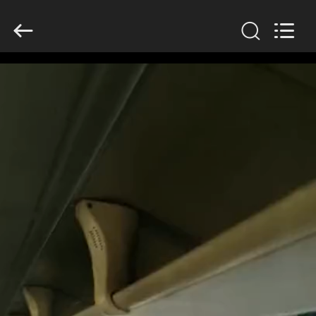
ZHENGZHOU
COOPER
INDUSTRY
CO.,
LTD..
All
Rights
Reserved.
HUIS
PRODUCTEN
ONGEVEER
ONS
FABRIEKSREIS
KWALITEITSCONTROLE