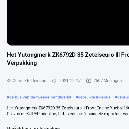
Het Yutongmerk ZK6792D 35 Zetelseuro III Fro
Verpakking
Gebruikte Reisbus
2021-12-17
2507 Meningen
#
de bus van de tweede handtoerist
#
gebruikte luxebus
#
gebrui
Het Yutongmerk ZK6792D 35 Zetelseuro III Front Engine Yuchai 160
Co. van de KUIPERindustrie, Ltd, is één professionele exporteur van 
Berichten van bezoekers