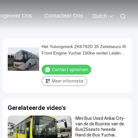
ngeveer Ons
Contacteer Ons
Dutch
Het Yutongmerk ZK6792D 35 Zetelseuro III
Front Engine Yuchai 160kw verliet Leiding
Naakte Verpakking
Contact opnemen
Meer informatie
Gerelateerde video's
Mini Bus Used Ankai City-
van de de Busreis van de
Bus25seats tweede
Hand de Bus Yuchai