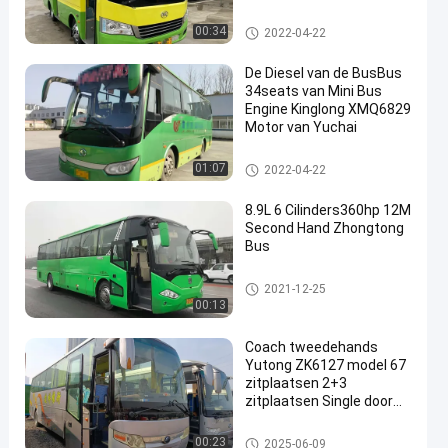
Engine
Gebruikte Reisbus
00:34
2022-04-22
De Diesel van de BusBus
34seats van Mini Bus
Engine Kinglong XMQ6829
Motor van Yuchai
Gebruikte Reisbus
01:07
2022-04-22
8.9L 6 Cilinders360hp 12M
Second Hand Zhongtong
Bus
Gebruikte Reisbus
2021-12-25
00:13
Coach tweedehands
Yutong ZK6127 model 67
zitplaatsen 2+3
zitplaatsen Single door
layout
Gebruikte Reisbus
00:23
2025-06-09