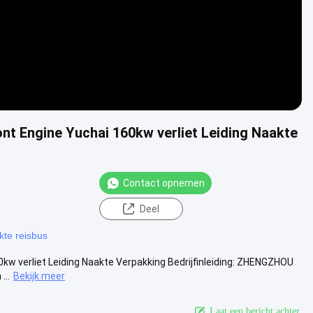
nt Engine Yuchai 160kw verliet Leiding Naakte
Contact opnemen
Deel
kte reisbus
kw verliet Leiding Naakte Verpakking Bedrijfinleiding: ZHENGZHOU
...
Bekijk meer
Laat een bericht achter.