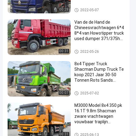
Stortplaats Tipper Used
Trucks
Gebruikte Stortplaatsvrachtwa
00:28
2022-05-07
gen
Van de de Hand de
Chineesvrachtwagen 6*4
8*4 van Howotipper truck
used dumper 371/375hp
en
Tweede Rechtse
Aandrijving
Gebruikte Stortplaatsvrachtwa
00:31
2022-05-26
gen
8x4 Tipper Truck
Shacman Dump Truck Te
koop 2021 Jaar 30-50
Tonnen Rots Sands
Transport
Gebruikte Stortplaatsvrachtwa
00:07
2025-07-02
gen
M3000 Model 8x4 350 pk
16.1T 9.8m Shacman
zware vrachtwagen
vouwbaar traplijn
vrachtvak
Gebruikte Stortplaatsvrachtwa
00:31
2025-06-13