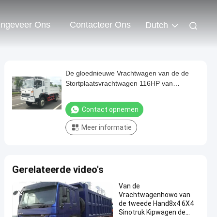
ngeveer Ons
Contacteer Ons
Dutch
De gloednieuwe Vrachtwagen van de de
Stortplaatsvrachtwagen 116HP van
Sinotruk HOMAN van de
Stortplaatsvrachtwagen Lichte
Contact opnemen
Meer informatie
Gerelateerde video's
Van de
Vrachtwagenhowo van
de tweede Hand8x4 6X4
Sinotruk Kipwagen de