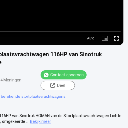
Auto
Picture-
Fullscre
in-
Picture
plaatsvrachtwagen 116HP van Sinotruk
e
Contact opnemen
4 Meningen
Deel
 berekende stortplaatsvrachtwagens
116HP van Sinotruk HOMAN van de Stortplaatsvrachtwagen Lichte
 omgekeerde ...
Bekijk meer