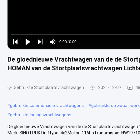
Loaded
:
0%
0:00
/
0:00
Play
Play
Play
Mute
Current
Duration
next
next
De gloednieuwe Vrachtwagen van de de Stort
Time
HOMAN van de Stortplaatsvrachtwagen Licht
Gebruikte Stortplaatsvrachtwagen
2021-12-07
48
#
gebruikte commerciële vrachtwagens
#
gebruikte op zwaar werk
#
gebruikte ladingsvrachtwagens
De gloednieuwe Vrachtwagen van de de Stortplaatsvrachtwagen 
Merk: SINOTRUK Drijftype: 4x2Motor: 116hpTransmissie: HW19710,