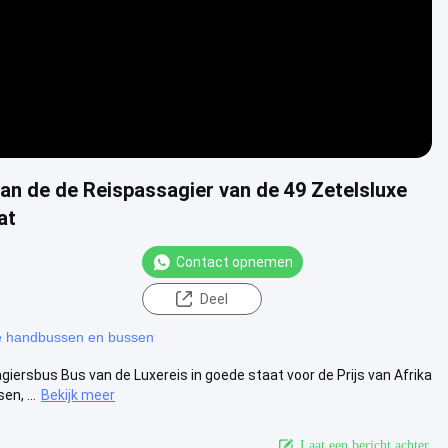
an de de Reispassagier van de 49 Zetelsluxe
at
Contact opnemen
Deel
 handbussen en bussen
ersbus Bus van de Luxereis in goede staat voor de Prijs van Afrika
n, ...
Bekijk meer
Laat een bericht achter.