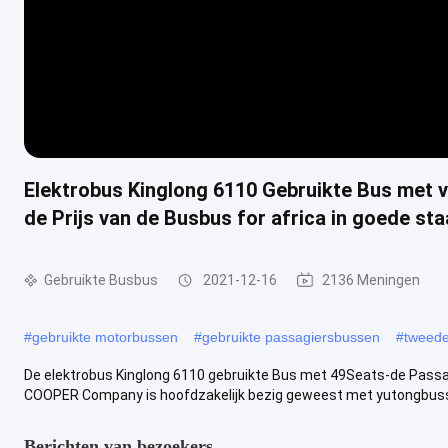
Elektrobus Kinglong 6110 Gebruikte Bus met v
de Prijs van de Busbus for africa in goede sta
Gebruikte Busbus
2021-12-16
2136 Meningen
#
gebruikte motorbussen
#
gebruikte passagiersbussen
#
tweede
De elektrobus Kinglong 6110 gebruikte Bus met 49Seats-de Passagi
COOPER Company is hoofdzakelijk bezig geweest met yutongbusse
Berichten van bezoekers