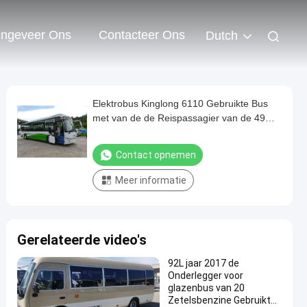
ngeveer Ons
Contacteer Ons
Dutch
Elektrobus Kinglong 6110 Gebruikte Bus
met van de de Reispassagier van de 49
Zetelsluxe de Prijs van de Busbus for africa
in goede staat
Contact opnemen
Meer informatie
Gerelateerde video's
92L jaar 2017 de
Onderlegger voor
glazenbus van 20
Zetelsbenzine Gebruikte