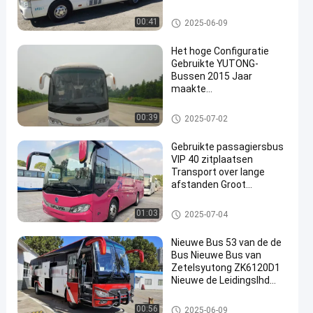
Toyota
Gebruikte Onderlegger voor gla
00:41
2025-06-09
zenbus
Het hoge Configuratie
Gebruikte YUTONG-
Bussen 2015 Jaar
maakte
8995x2500x3460mm
Afmeting
Gebruikte Yutong-Bussen
00:39
2025-07-02
Gebruikte passagiersbus
VIP 40 zitplaatsen
Transport over lange
afstanden Groot
bagageruimte
Gebruikte Busbus
01:03
2025-07-04
Nieuwe Bus 53 van de de
Bus Nieuwe Bus van
Zetelsyutong ZK6120D1
Nieuwe de Leidingslhd
Dieselmotoren van Bus
Gebruikte Busbus
00:56
2025-06-09