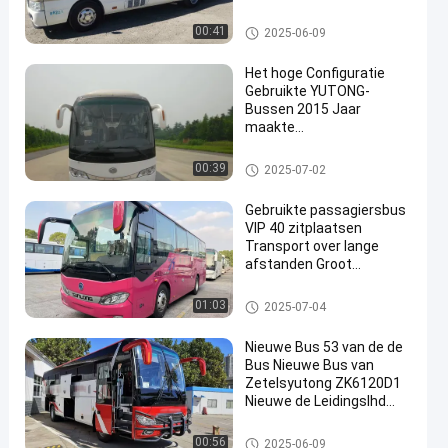
Toyota
Gebruikte Onderlegger voor gla
00:41
2025-06-09
zenbus
Het hoge Configuratie
Gebruikte YUTONG-
Bussen 2015 Jaar
maakte
en
8995x2500x3460mm
Afmeting
Gebruikte Yutong-Bussen
00:39
2025-07-02
Gebruikte passagiersbus
VIP 40 zitplaatsen
Transport over lange
afstanden Groot
bagageruimte
Gebruikte Busbus
01:03
2025-07-04
Nieuwe Bus 53 van de de
Bus Nieuwe Bus van
Zetelsyutong ZK6120D1
Nieuwe de Leidingslhd
Dieselmotoren van Bus
Gebruikte Busbus
00:56
2025-06-09