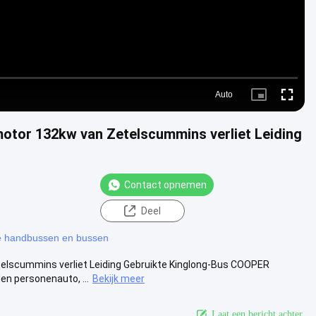
Auto
Picture-
Fullscre
in-
Picture
otor 132kw van Zetelscummins verliet Leiding
Contact opnemen
Deel
 handbussen en bussen
lscummins verliet Leiding Gebruikte Kinglong-Bus COOPER
n personenauto, ...
Bekijk meer
Laat een bericht achter.