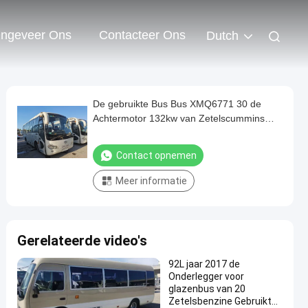
ngeveer Ons
Contacteer Ons
Dutch
De gebruikte Bus Bus XMQ6771 30 de
Achtermotor 132kw van Zetelscummins
verliet Leiding Gebruikte Kinglong-Bus
Contact opnemen
Meer informatie
Gerelateerde video's
92L jaar 2017 de
Onderlegger voor
glazenbus van 20
Zetelsbenzine Gebruikte