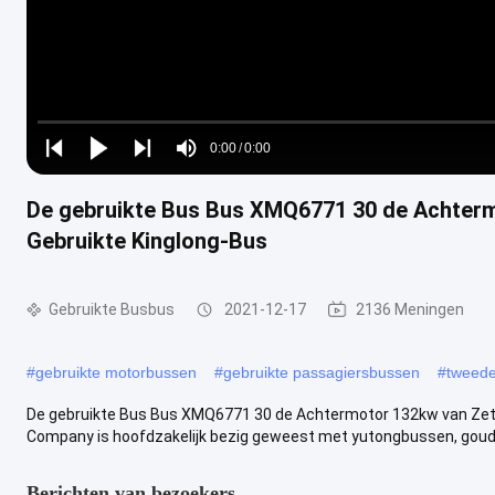
Loaded
:
0%
0:00
/
0:00
Play
Play
Play
Mute
Current
Duration
next
next
De gebruikte Bus Bus XMQ6771 30 de Achterm
Time
Gebruikte Kinglong-Bus
Gebruikte Busbus
2021-12-17
2136 Meningen
#
gebruikte motorbussen
#
gebruikte passagiersbussen
#
tweede
De gebruikte Bus Bus XMQ6771 30 de Achtermotor 132kw van Zete
Company is hoofdzakelijk bezig geweest met yutongbussen, goude
Berichten van bezoekers