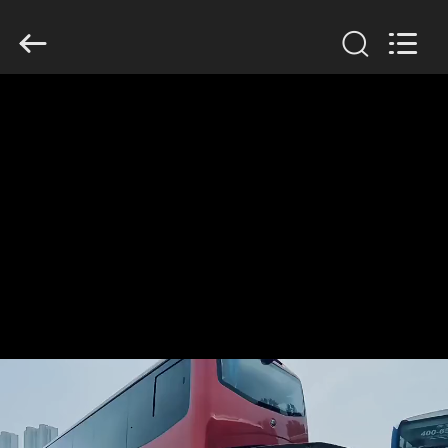
ZHENGZHOU
COOPER
INDUSTRY
CO.,
LTD..
All
Rights
Reserved.
HUIS
PRODUCTEN
ONGEVEER
ONS
FABRIEKSREIS
KWALITEITSCONTROLE