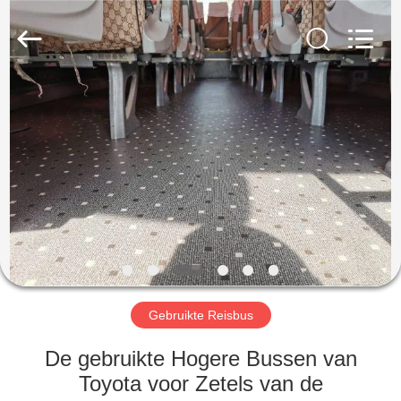
ZHENGZHOU
COOPER
INDUSTRY
CO.,
LTD..
All
Rights
Reserved.
HUIS
PRODUCTEN
ONGEVEER
ONS
FABRIEKSREIS
Gebruikte Reisbus
KWALITEITSCONTROLE
De gebruikte Hogere Bussen van
Toyota voor Zetels van de