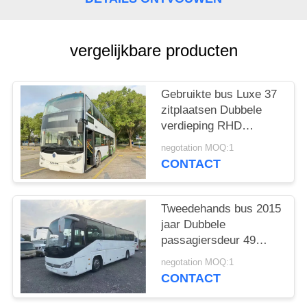
vergelijkbare producten
Gebruikte bus Luxe 37
zitplaatsen Dubbele
verdieping RHD
Weichai motor Diesel
negotation MOQ:1
coach Bus Sunlong
CONTACT
SLK6126
Tweedehands bus 2015
jaar Dubbele
passagiersdeur 49
zitplaatsen Goed
negotation MOQ:1
airconditioning
CONTACT