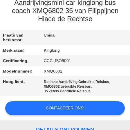
CONTACTEER
Aandrijvingsmini car kinglong bus
ONS
coach XMQ6802 35 van Filippijnen
Hiace de Rechtse
VERZOEK
Plaats van
China
OM EEN
herkomst:
CITAAT
Merknaam:
Kinglong
Certificering:
CCC ,ISO9001
SITEMAP
Modelnummer:
XMQ6802
Hoog licht:
,
Rechtse Aandrijving Gebruikte Reisbus
PRIVACYBELEID
,
XMQ6802 gebruikte Reisbus
35 Zetels Gebruikte Reisbus
CONTACTEER ONS!
DETAILS ONTVOUWEN