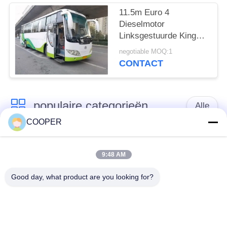
11.5m Euro 4
Dieselmotor
Linksgestuurde King
Long 51-seater grote
negotiable MOQ:1
gebruikte
CONTACT
passagiersbus
populaire categorieën
Alle
COOPER
Gebruikte
Gebruikte Yutong-
Onderlegger voor
9:48 AM
Bussen
glazenbus
Good day, what product are you looking for?
Gebruikte
Gebruikte Minibus
Tractorvrachtwagen