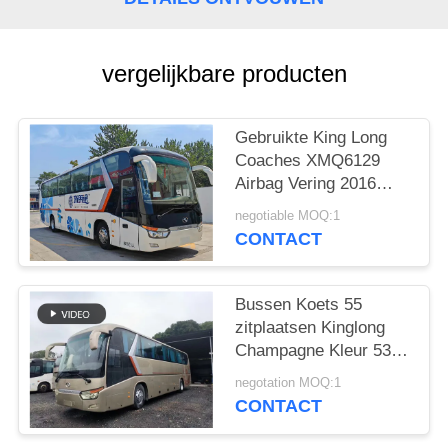
vergelijkbare producten
Gebruikte King Long
Coaches XMQ6129
Airbag Vering 2016
Jaar 55 Zitplaatsen 2
negotiable MOQ:1
Passagiersdeuren
CONTACT
LHD/RHD Bagage
Bussen Koets 55
zitplaatsen Kinglong
Champagne Kleur 53
zitplaatsen XMQ6129
negotation MOQ:1
Euro 3 Uitstoot
CONTACT
LHD&RHD