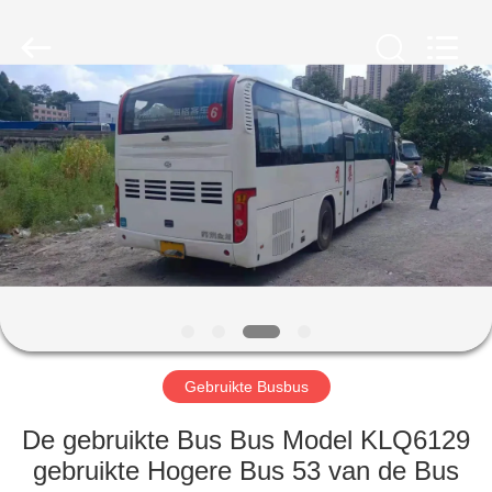
ZHENGZHOU
COOPER
INDUSTRY
CO.,
LTD..
All
Rights
Reserved.
HUIS
PRODUCTEN
ONGEVEER
ONS
FABRIEKSREIS
Gebruikte Busbus
KWALITEITSCONTROLE
De gebruikte Bus Bus Model KLQ6129
gebruikte Hogere Bus 53 van de Bus