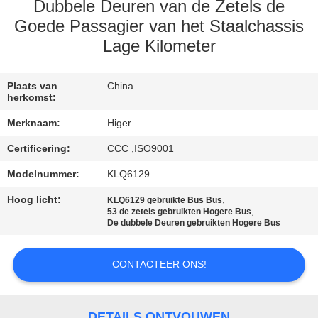
CONTACTEER
Dubbele Deuren van de Zetels de
ONS
Goede Passagier van het Staalchassis
Lage Kilometer
VERZOEK
Plaats van
China
OM EEN
herkomst:
CITAAT
Merknaam:
Higer
Certificering:
CCC ,ISO9001
SITEMAP
Modelnummer:
KLQ6129
Hoog licht:
,
KLQ6129 gebruikte Bus Bus
PRIVACYBELEID
,
53 de zetels gebruikten Hogere Bus
De dubbele Deuren gebruikten Hogere Bus
CONTACTEER ONS!
DETAILS ONTVOUWEN