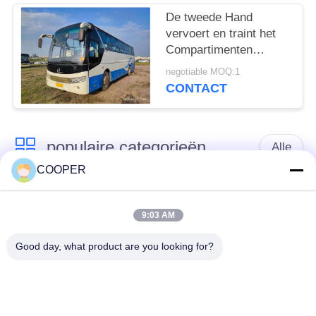
De tweede Hand
vervoert en traint het
Compartimenten
Middendeur Zeldzaam
negotiable MOQ:1
Motor Gebruikt Gouden
CONTACT
Dragon Bus XML6113
van de 47
Zetelsbagage per bus
populaire categorieën
Alle
COOPER
Gebruikte
Gebruikte Yutong-
Onderlegger voor
9:03 AM
Bussen
glazenbus
Good day, what product are you looking for?
Gebruikte
Gebruikte Minibus
Tractorvrachtwagen