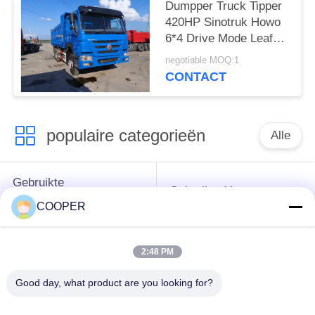
Dumpper Truck Tipper
420HP Sinotruk Howo
6*4 Drive Mode Leaf
Spring Sands Transport
negotiable MOQ:1
LHD
CONTACT
populaire categorieën
Alle
Gebruikte
Gebruikte Yutong-
Onderlegger voor
Bussen
COOPER
glazenbus
2:48 PM
Gebruikte
Gebruikte Minibus
Tractorvrachtwagen
Good day, what product are you looking for?