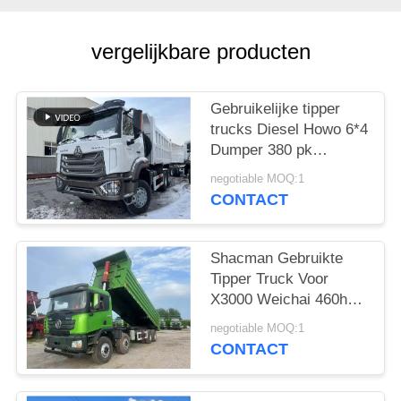
vergelijkbare producten
Gebruikelijke tipper
trucks Diesel Howo 6*4
Dumper 380 pk
Weichai Hohan model
negotiable MOQ:1
20-40 ton Laad Euro 3
CONTACT
Shacman Gebruikte
Tipper Truck Voor
X3000 Weichai 460hp
Bouwmateriaal
negotiable MOQ:1
Transport 2021 Jaar
CONTACT
Hande As