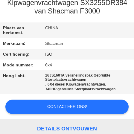
CONTACTEER
Kipwagenvrachtwagen SX3255DR384
ONS
van Shacman F3000
VERZOEK
Plaats van
CHINA
herkomst:
OM EEN
Merknaam:
Shacman
CITAAT
Certificering:
ISO
Modelnummer:
6x4
SITEMAP
Hoog licht:
16JS160TA versnellingsbak Gebruikte
Stortplaatsvrachtwagen
,
,
6X4 diesel Kipwagenvrachtwagen
PRIVACYBELEID
340HP gebruikte Stortplaatsvrachtwagen
CONTACTEER ONS!
DETAILS ONTVOUWEN