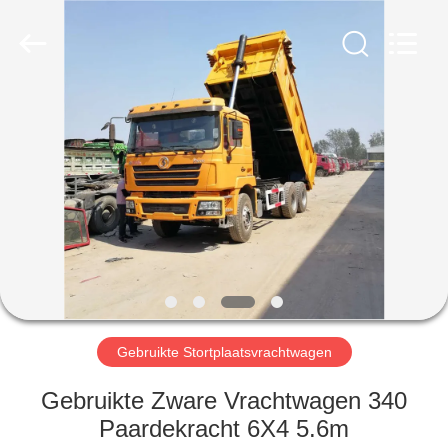
ZHENGZHOU
COOPER
INDUSTRY
CO.,
LTD..
All
Rights
Reserved.
HUIS
PRODUCTEN
ONGEVEER
ONS
FABRIEKSREIS
Gebruikte Stortplaatsvrachtwagen
KWALITEITSCONTROLE
Gebruikte Zware Vrachtwagen 340
Paardekracht 6X4 5.6m