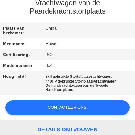
CONTACTEER
Vrachtwagen van de
ONS
Paardekrachtstortplaats
VERZOEK
Plaats van
China
herkomst:
OM EEN
Merknaam:
Howo
CITAAT
Certificering:
ISO
Modelnummer:
8x4
SITEMAP
Hoog licht:
,
8x4 gebruikte Stortplaatsvrachtwagen
,
440HP gebruikte Stortplaatsvrachtwagen
PRIVACYBELEID
De handvrachtwagen van de Tweede
Handstortplaats
CONTACTEER ONS!
DETAILS ONTVOUWEN