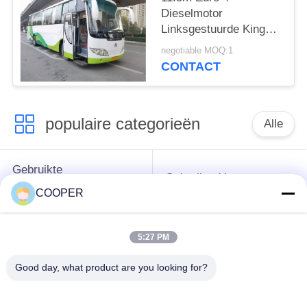
Dieselmotor
Linksgestuurde King
Long 51-seater grote
negotiable MOQ:1
gebruikte
CONTACT
passagiersbus
populaire categorieën
Alle
Gebruikte
Gebruikte Yutong-
Onderlegger voor
Bussen
COOPER
glazenbus
5:27 PM
Gebruikte
Gebruikte Minibus
Tractorvrachtwagen
Good day, what product are you looking for?
Gebruikte