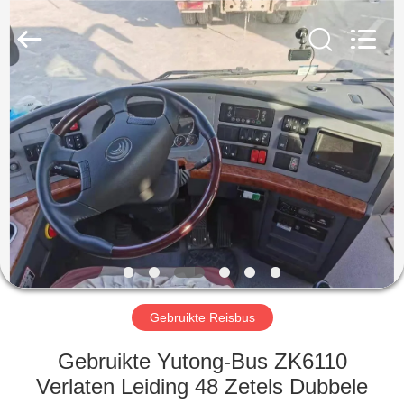
ZHENGZHOU
COOPER
INDUSTRY
CO.,
LTD..
All
Rights
Reserved.
HUIS
PRODUCTEN
ONGEVEER
ONS
FABRIEKSREIS
Gebruikte Reisbus
KWALITEITSCONTROLE
Gebruikte Yutong-Bus ZK6110
Verlaten Leiding 48 Zetels Dubbele