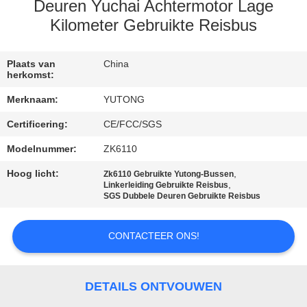
CONTACTEER
Deuren Yuchai Achtermotor Lage
ONS
Kilometer Gebruikte Reisbus
VERZOEK
Plaats van
China
herkomst:
OM EEN
Merknaam:
YUTONG
CITAAT
Certificering:
CE/FCC/SGS
Modelnummer:
ZK6110
SITEMAP
Hoog licht:
,
Zk6110 Gebruikte Yutong-Bussen
,
Linkerleiding Gebruikte Reisbus
PRIVACYBELEID
SGS Dubbele Deuren Gebruikte Reisbus
CONTACTEER ONS!
DETAILS ONTVOUWEN