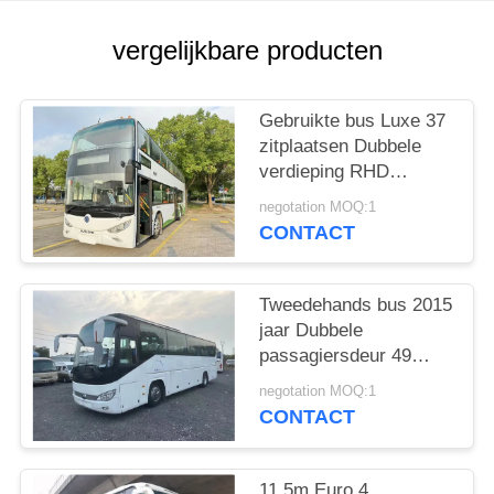
vergelijkbare producten
Gebruikte bus Luxe 37
zitplaatsen Dubbele
verdieping RHD
Weichai motor Diesel
negotation MOQ:1
coach Bus Sunlong
CONTACT
SLK6126
Tweedehands bus 2015
jaar Dubbele
passagiersdeur 49
zitplaatsen Goed
negotation MOQ:1
airconditioning
CONTACT
11.5m Euro 4