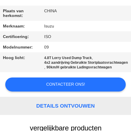
CONTACTEER
ONS
Plaats van
CHINA
herkomst:
Merknaam:
Isuzu
VERZOEK
Certificering:
ISO
OM EEN
CITAAT
Modelnummer:
09
Hoog licht:
,
4.8T Lorry Used Dump Truck
4x2 aandrijving Gebruikte Stortplaatsvrachtwagen
SITEMAP
,
90km/H gebruikte Ladingsvrachtwagen
PRIVACYBELEID
CONTACTEER ONS!
DETAILS ONTVOUWEN
vergelijkbare producten