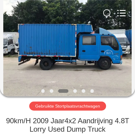
ZHENGZHOU
COOPER
INDUSTRY
CO.,
LTD..
All
Rights
Reserved.
HUIS
PRODUCTEN
ONGEVEER
ONS
FABRIEKSREIS
Gebruikte Stortplaatsvrachtwagen
KWALITEITSCONTROLE
90km/H 2009 Jaar4x2 Aandrijving 4.8T
Lorry Used Dump Truck