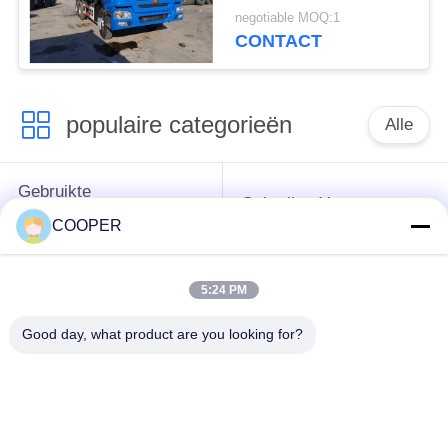
Spring Sands Transport
negotiable MOQ:1
LHD
CONTACT
populaire categorieën
Alle
Gebruikte
Gebruikte Yutong-
Onderlegger voor
Bussen
COOPER
glazenbus
5:24 PM
Gebruikte
Gebruikte Minibus
Tractorvrachtwagen
Good day, what product are you looking for?
Gebruikte
Gebruikte Busbus
Stortplaatsvrachtwagen