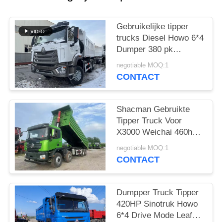
Gebruikelijke tipper
trucks Diesel Howo 6*4
Dumper 380 pk
Weichai Hohan model
negotiable MOQ:1
20-40 ton Laad Euro 3
CONTACT
Shacman Gebruikte
Tipper Truck Voor
X3000 Weichai 460hp
Bouwmateriaal
negotiable MOQ:1
Transport 2021 Jaar
CONTACT
Hande As
Dumpper Truck Tipper
420HP Sinotruk Howo
6*4 Drive Mode Leaf