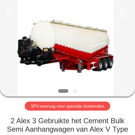
ZHENGZHOU
COOPER
INDUSTRY
CO.,
LTD..
All
Rights
Reserved.
HUIS
PRODUCTEN
ONGEVEER
ONS
FABRIEKSREIS
SPV-voertuig voor speciale doeleinden
KWALITEITSCONTROLE
2 Alex 3 Gebruikte het Cement Bulk
Semi Aanhangwagen van Alex V Type