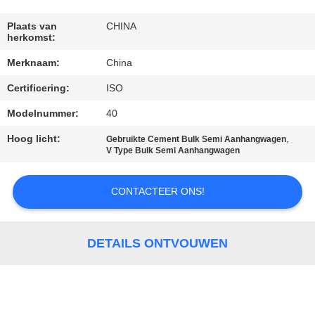
CONTACTEER
ONS
Plaats van
CHINA
herkomst:
Merknaam:
China
VERZOEK
Certificering:
ISO
OM EEN
CITAAT
Modelnummer:
40
Hoog licht:
,
Gebruikte Cement Bulk Semi Aanhangwagen
V Type Bulk Semi Aanhangwagen
SITEMAP
CONTACTEER ONS!
PRIVACYBELEID
DETAILS ONTVOUWEN