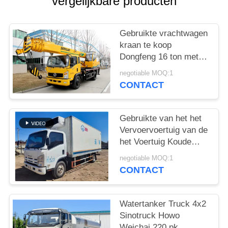
vergelijkbare producten
Gebruikte vrachtwagen
kraan te koop
Dongfeng 16 ton met
vijf-sectie rechte arm
negotiable MOQ:1
Chinese mobiele kraan
CONTACT
Gebruikte van het het
Vervoervoertuig van de
het Voertuig Koude
Ketting van ISUZU
negotiable MOQ:1
Refrigerated Van 130P
CONTACT
de 89kw Diesel
98km/H
Watertanker Truck 4x2
Sinotruck Howo
Weichai 220 pk