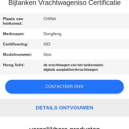
CONTACTEER
Bijtanken Vrachtwageniso Certificatie
ONS
Plaats van
CHINA
herkomst:
VERZOEK
Merknaam:
Dongfeng
OM EEN
Certificering:
ISO
CITAAT
Modelnummer:
5ton
SITEMAP
Hoog licht:
,
de vrachtwagen van het tankerwater
digitale aanplakbordvrachtwagen
PRIVACYBELEID
CONTACTEER ONS!
DETAILS ONTVOUWEN