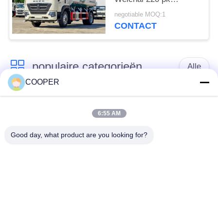
Dubbele achterbanden
negotiable MOQ:1
Eén rij cabine
CONTACT
populaire categorieën
Alle
COOPER
Gebruikte
Gebruikte Yutong-
Onderlegger voor
6:55 AM
Bussen
glazenbus
Good day, what product are you looking for?
Gebruikte
Gebruikte Minibus
Tractorvrachtwagen
Gebruikte
Gebruikte Busbus
Stortplaatsvrachtwagen