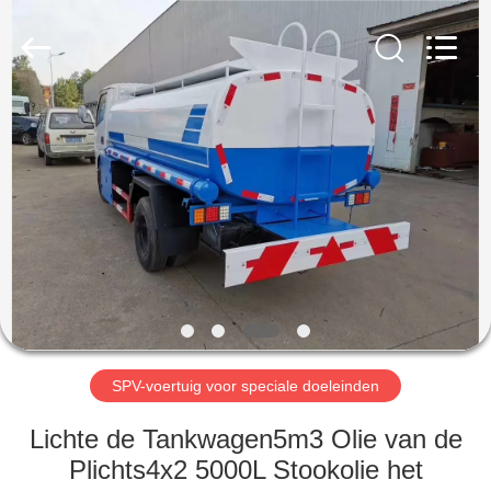
ZHENGZHOU
COOPER
INDUSTRY
CO.,
LTD..
All
Rights
Reserved.
HUIS
PRODUCTEN
ONGEVEER
ONS
FABRIEKSREIS
SPV-voertuig voor speciale doeleinden
KWALITEITSCONTROLE
Lichte de Tankwagen5m3 Olie van de
Plichts4x2 5000L Stookolie het