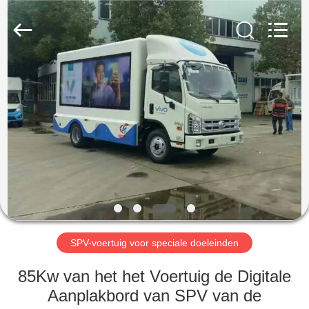
ZHENGZHOU
COOPER
INDUSTRY
CO.,
LTD..
All
Rights
Reserved.
HUIS
PRODUCTEN
ONGEVEER
ONS
FABRIEKSREIS
SPV-voertuig voor speciale doeleinden
KWALITEITSCONTROLE
85Kw van het het Voertuig de Digitale
Aanplakbord van SPV van de