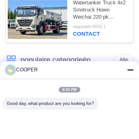
Watertanker Truck 4x2
Sinotruck Howo
Weichai 220 pk
Dubbele achterbanden
negotiable MOQ:1
Eén rij cabine
CONTACT
populaire categorieën
Alle
COOPER
Gebruikte
Gebruikte Yutong-
Onderlegger voor
8:50 PM
Bussen
glazenbus
Good day, what product are you looking for?
Gebruikte
Gebruikte Minibus
Tractorvrachtwagen