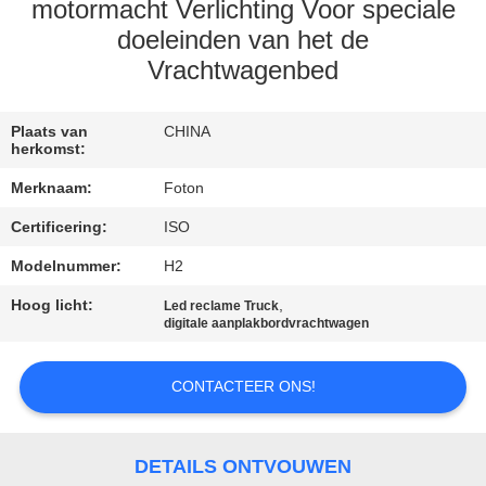
CONTACTEER
motormacht Verlichting Voor speciale
ONS
doeleinden van het de
Vrachtwagenbed
VERZOEK
Plaats van
CHINA
OM EEN
herkomst:
CITAAT
Merknaam:
Foton
Certificering:
ISO
SITEMAP
Modelnummer:
H2
Hoog licht:
,
Led reclame Truck
PRIVACYBELEID
digitale aanplakbordvrachtwagen
CONTACTEER ONS!
DETAILS ONTVOUWEN