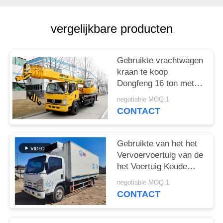
vergelijkbare producten
Gebruikte vrachtwagen
kraan te koop
Dongfeng 16 ton met
vijf-sectie rechte arm
negotiable MOQ:1
Chinese mobiele kraan
CONTACT
Gebruikte van het het
Vervoervoertuig van de
het Voertuig Koude
Ketting van ISUZU
negotiable MOQ:1
Refrigerated Van 130P
CONTACT
de 89kw Diesel
98km/H