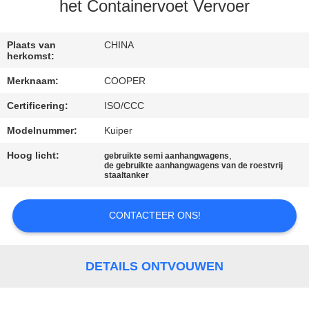
CONTACTEER
het Containervoet Vervoer
ONS
Plaats van
CHINA
herkomst:
VERZOEK
Merknaam:
COOPER
OM EEN
Certificering:
ISO/CCC
CITAAT
Modelnummer:
Kuiper
SITEMAP
Hoog licht:
,
gebruikte semi aanhangwagens
de gebruikte aanhangwagens van de roestvrij
staaltanker
PRIVACYBELEID
CONTACTEER ONS!
DETAILS ONTVOUWEN