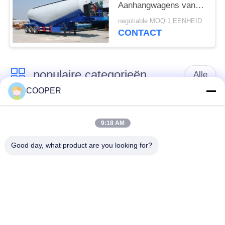
Aanhangwagens van
de tankercapaciteit
negotiable MOQ:1 EENHEID
voor Bouw
CONTACT
populaire categorieën
Alle
COOPER
Gebruikte
Gebruikte Yutong-
Onderlegger voor
9:18 AM
Bussen
glazenbus
Good day, what product are you looking for?
Gebruikte
Gebruikte Minibus
Tractorvrachtwagen
Gebruikte
Gebruikte Busbus
Stortplaatsvrachtwagen