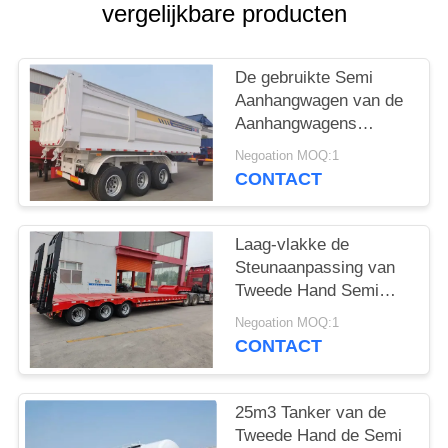
vergelijkbare producten
De gebruikte Semi
Aanhangwagen van de
Aanhangwagens
Gloednieuwe die
Negoation MOQ:1
Stortplaats met 2/3/4
CONTACT
Assen in de Lading van
China tot 60 Ton
worden gemaakt
Laag-vlakke de
Steunaanpassing van
Tweede Hand Semi
Aanhangwagens 3axle
Negoation MOQ:1
4axle 6axle
CONTACT
25m3 Tanker van de
Tweede Hand de Semi