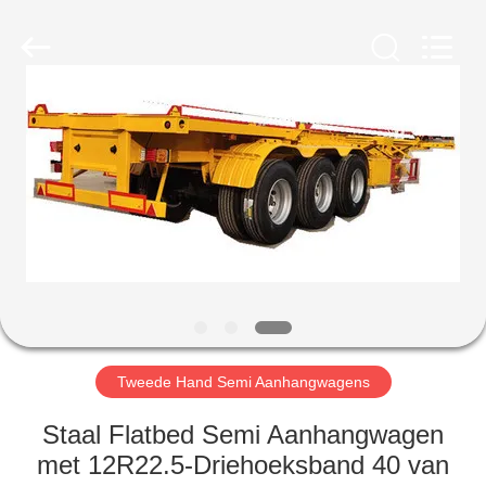
ZHENGZHOU
COOPER
INDUSTRY
CO.,
LTD..
All
Rights
Reserved.
HUIS
PRODUCTEN
ONGEVEER
ONS
FABRIEKSREIS
Tweede Hand Semi Aanhangwagens
KWALITEITSCONTROLE
Staal Flatbed Semi Aanhangwagen
met 12R22.5-Driehoeksband 40 van