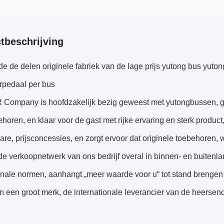
tbeschrijving
de de delen originele fabriek van de lage prijs yutong bus yuto
rpedaal per bus
ompany is hoofdzakelijk bezig geweest met yutongbussen, g
horen, en klaar voor de gast met rijke ervaring en sterk product, 
re, prijsconcessies, en zorgt ervoor dat originele toebehoren, 
e verkoopnetwerk van ons bedrijf overal in binnen- en buitenla
ionale normen, aanhangt „meer waarde voor u“ tot stand brenge
n een groot merk, de internationale leverancier van de heersen