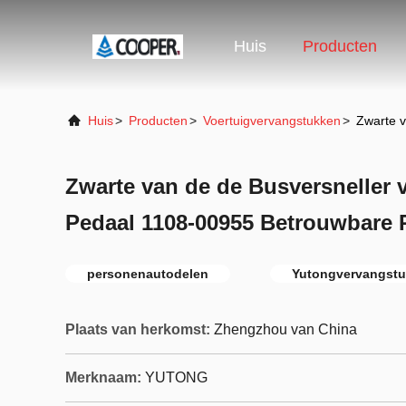
Huis
Producten
Huis
>
Producten
>
Voertuigvervangstukken
>
Zwarte v
Zwarte van de de Busversneller
Pedaal 1108-00955 Betrouwbare P
personenautodelen
Yutongvervangst
Plaats van herkomst:
Zhengzhou van China
Merknaam:
YUTONG