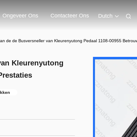
Ongeveer Ons
Contacteer Ons
Dutch
an de de Busversneller van Kleurenyutong Pedaal 1108-00955 Betrouw
 van Kleurenyutong
restaties
ukken