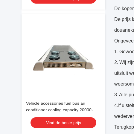
De koper 
De prijs 
douanekan
Ongeveer
1. Gewoo
2. Wij zi
uitsluit 
weersoms
3. Alle p
Vehicle accessories fuel bus air
4.If u st
conditioner cooling capacity 20000-
wederverk
38000 24V
Vind de beste prijs
Terugkop