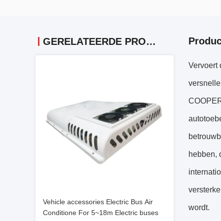
Produc
GERELATEERDE PRODUCTEN
Vervoert 
versnelle
COOPER C
autotoebe
betrouwba
hebben, d
internat
versterke
Vehicle accessories Electric Bus Air
wordt.
Conditione For 5~18m Electric buses