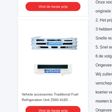
Onze voo
Vind de beste prijs
originele
2. Het pr
3 hebben
Snelle re
5. Snel e
6 de vol
Ongeveer
Wij zulle
verschepe
koerier 
Vehicle accessories Traditional Fuel
Refrigeration Unit 2560-4160
moeten be
-18℃~30℃
Ongeveer
Vind de beste prijs