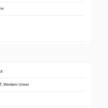
rm
ut
 T, Western Union