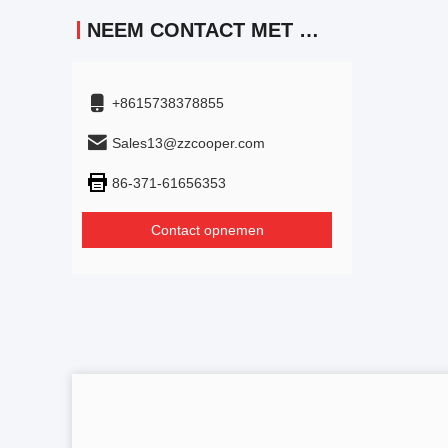
NEEM CONTACT MET ONS OP
+8615738378855
Sales13@zzcooper.com
86-371-61656353
Contact opnemen