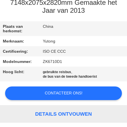
CONTACTEER
7148x2075x2820mm Gemaakte het
ONS
Jaar van 2013
VERZOEK
Plaats van
China
herkomst:
OM EEN
Merknaam:
Yutong
CITAAT
Certificering:
ISO CE CCC
Modelnummer:
ZK6710D1
SITEMAP
Hoog licht:
,
gebruikte reisbus
de bus van de tweede handtoerist
PRIVACYBELEID
CONTACTEER ONS!
DETAILS ONTVOUWEN