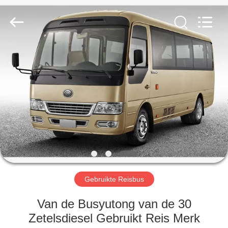
ZHENGZHOU
COOPER
INDUSTRY
CO.,
LTD..
All
Rights
Reserved.
HUIS
PRODUCTEN
ONGEVEER
ONS
FABRIEKSREIS
Gebruikte Reisbus
KWALITEITSCONTROLE
Van de Busyutong van de 30
Zetelsdiesel Gebruikt Reis Merk