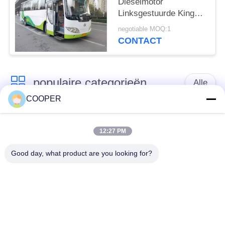
Dieselmotor
Linksgestuurde King
Long 51-seater grote
negotiable MOQ:1
gebruikte
CONTACT
passagiersbus
populaire categorieën
Alle
COOPER
Gebruikte
Gebruikte Yutong-
Onderlegger voor
12:27 PM
Bussen
glazenbus
Good day, what product are you looking for?
Gebruikte
Gebruikte Minibus
Tractorvrachtwagen
Gebruikte
Gebruikte Busbus
Stortplaatsvrachtwagen