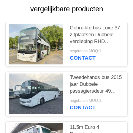
vergelijkbare producten
Gebruikte bus Luxe 37
zitplaatsen Dubbele
verdieping RHD
Weichai motor Diesel
negotation MOQ:1
coach Bus Sunlong
CONTACT
SLK6126
Tweedehands bus 2015
jaar Dubbele
passagiersdeur 49
zitplaatsen Goed
negotation MOQ:1
airconditioning
CONTACT
11.5m Euro 4