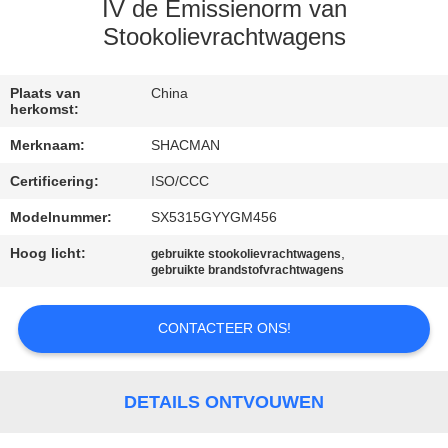
CONTACTEER
IV de Emissienorm van
ONS
Stookolievrachtwagens
VERZOEK
Plaats van
China
herkomst:
OM EEN
Merknaam:
SHACMAN
CITAAT
Certificering:
ISO/CCC
Modelnummer:
SX5315GYYGM456
SITEMAP
Hoog licht:
,
gebruikte stookolievrachtwagens
gebruikte brandstofvrachtwagens
PRIVACYBELEID
CONTACTEER ONS!
DETAILS ONTVOUWEN