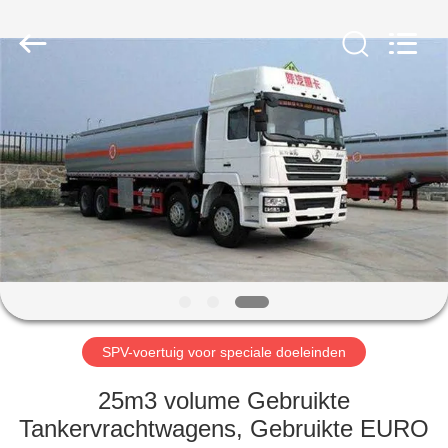
ZHENGZHOU
COOPER
INDUSTRY
CO.,
LTD..
All
Rights
Reserved.
HUIS
PRODUCTEN
ONGEVEER
ONS
FABRIEKSREIS
SPV-voertuig voor speciale doeleinden
KWALITEITSCONTROLE
25m3 volume Gebruikte
Tankervrachtwagens, Gebruikte EURO