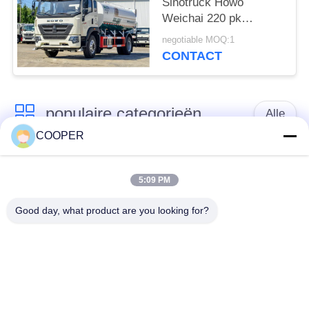
Sinotruck Howo
Weichai 220 pk
Dubbele achterbanden
negotiable MOQ:1
Eén rij cabine
CONTACT
populaire categorieën
Alle
COOPER
Gebruikte
Gebruikte Yutong-
Onderlegger voor
5:09 PM
Bussen
glazenbus
Good day, what product are you looking for?
Gebruikte
Gebruikte Minibus
Tractorvrachtwagen
Gebruikte
Gebruikte Busbus
Stortplaatsvrachtwagen