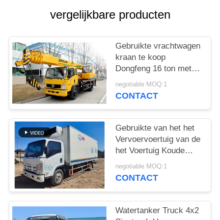
vergelijkbare producten
Gebruikte vrachtwagen
kraan te koop
Dongfeng 16 ton met
vijf-sectie rechte arm
negotiable MOQ:1
Chinese mobiele kraan
CONTACT
Gebruikte van het het
Vervoervoertuig van de
het Voertuig Koude
Ketting van ISUZU
negotiable MOQ:1
Refrigerated Van 130P
CONTACT
de 89kw Diesel
98km/H
Watertanker Truck 4x2