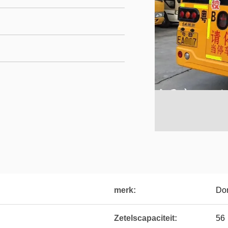
merk:
Do
Zetelscapaciteit:
56