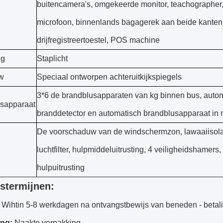
buitencamera's, omgekeerde monitor, teachographer,
microfoon, binnenlands bagagerek aan beide kanten
drijfregistreertoestel, POS machine
ng
Staplicht
w
Speciaal ontworpen achteruitkijkspiegels
3*6 de brandblusapparaten van kg binnen bus, auto
sapparaat
branddetector en automatisch brandblusapparaat in
De voorschaduw van de windschermzon, lawaaiisolat
luchtfilter, hulpmiddeluitrusting, 4 veiligheidshamers,
hulpuitrusting
stermijnen:
Wihtin 5-8 werkdagen na ontvangstbewijs van beneden - betali
ing:
Naakte verpakking.