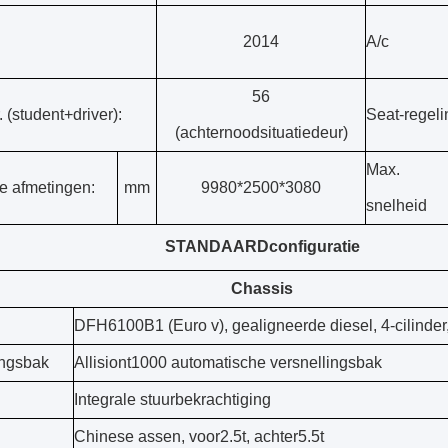
2014
A/c
56
. (student+driver):
Seat-regeli
(achternoodsituatiedeur)
Max.
 afmetingen:
mm
9980*2500*3080
snelheid
STANDAARDconfiguratie
Chassis
DFH6100B1 (Euro v), gealigneerde diesel, 4-cilinder
ingsbak
Allisiont1000 automatische versnellingsbak
Integrale stuurbekrachtiging
Chinese assen, voor2.5t, achter5.5t