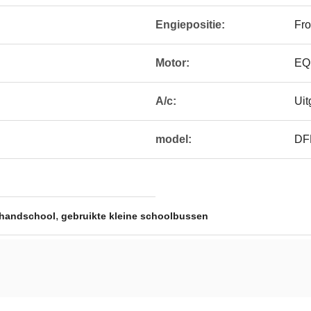
Engiepositie:
Fro
Motor:
EQ
A/c:
Uit
model:
DF
,
 handschool
gebruikte kleine schoolbussen