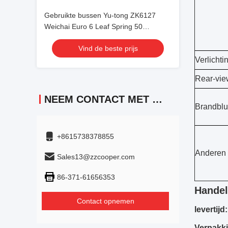
Gebruikte bussen Yu-tong ZK6127
Weichai Euro 6 Leaf Spring 50
zitplaatsen 2023 jaar Lux Transport
Vind de beste prijs
met airconditioning Voor pendel of
Verlichti
lange afstand
Rear-vie
NEEM CONTACT MET ONS OP
Brandblu
+8615738378855
Anderen
Sales13@zzcooper.com
86-371-61656353
Handel
Contact opnemen
levertijd:
Verpakk