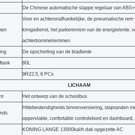
De Chinese automatische slappe regelaar van ABS+
Voor en achteronafhankelijke, de pneumatische rem 
men
kringsdienst, het parkerenrem van de energielente, v
achtertrommelremmen
ing
De opschorting van de bladlente
ftank
80L
9R22.5, 6 PCs
LICHAAM
nt
Het ontwerp van de schoolbus
Hittebestendigheids binnenversiering, stapranden m
ands
oppervlakte, confortable controlebord en dashboard
KONING LANGE 13000kal/h dak opgezette AC