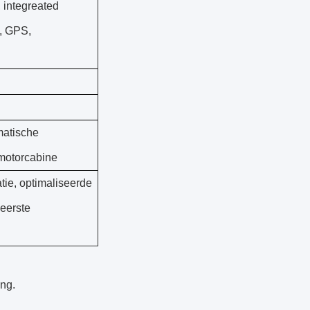
 integreated
, GPS,
matische
 motorcabine
ie, optimaliseerde
 eerste
ng.