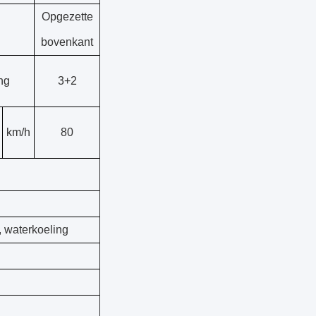
Opgezette
bovenkant
ng
3+2
km/h
80
, waterkoeling