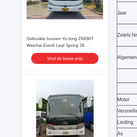
Jaar
Zetels Nr
Gebruikte bussen Yu-tong ZK6907
Weichai Euro6 Leaf Spring 38
zitplaatsen 2023 jaar Lux Transport
Algemene
Vind de beste prijs
met airconditioning Voor pendel of
lange afstand
Motor
Versnell
Leiding
As