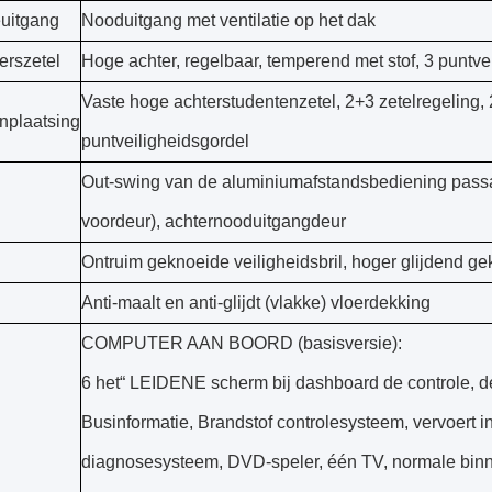
euitgang
Nooduitgang met ventilatie op het dak
erszetel
Hoge achter, regelbaar, temperend met stof, 3 puntve
Vaste hoge achterstudentenzetel, 2+3 zetelregeling, 
nplaatsing
puntveiligheidsgordel
Out-swing van de aluminiumafstandsbediening passa
voordeur), achternooduitgangdeur
Ontruim geknoeide veiligheidsbril, hoger glijdend gekl
Anti-maalt en anti-glijdt (vlakke) vloerdekking
COMPUTER AAN BOORD (basisversie):
6 het“ LEIDENE scherm bij dashboard de controle, d
Businformatie, Brandstof controlesysteem, vervoert in
l
diagnosesysteem, DVD-speler, één TV, normale binn