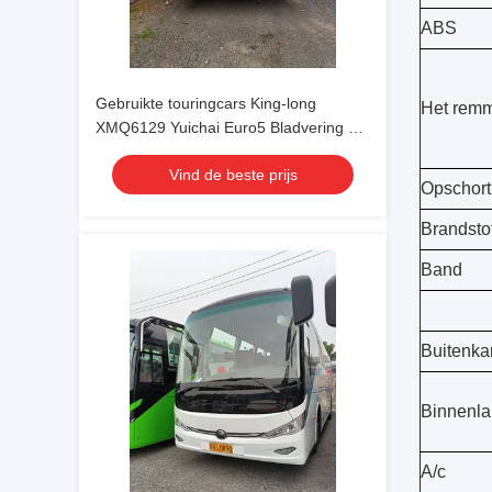
ABS
Gebruikte touringcars King-long
Het rem
XMQ6129 Yuichai Euro5 Bladvering 54
zitplaatsen Luxe transport uit 2021 met
Vind de beste prijs
airconditioning voor shuttle of lange
Opschort
afstand
Brandsto
Band
Buitenka
Binnenl
A/c