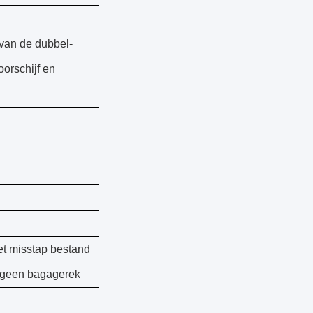
van de dubbel-
oorschijf en
et misstap bestand
, geen bagagerek