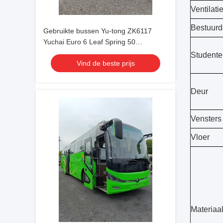
Ventilati
Bestuurd
Gebruikte bussen Yu-tong ZK6117
Yuchai Euro 6 Leaf Spring 50
zitplaatsen 2023 jaar Lux Transport
Studente
Vind de beste prijs
met airconditioning Voor pendel of
lange afstand
Deur
Vensters
Vloer
Materiaa