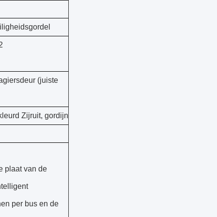
iligheidsgordel
2
giersdeur (juiste
eurd Zijruit, gordijn
e plaat van de
telligent
en per bus en de