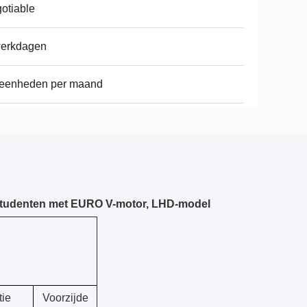
otiable
werkdagen
 eenheden per maand
lstudenten met EURO V-motor, LHD-model
tie
Voorzijde