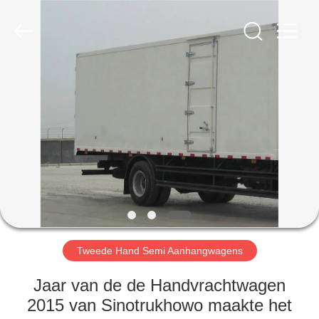
ZHENGZHOU
COOPER
INDUSTRY
CO.,
LTD..
All
Rights
Reserved.
HUIS
PRODUCTEN
ONGEVEER
ONS
FABRIEKSREIS
Tweede Hand Semi Aanhangwagens
KWALITEITSCONTROLE
Jaar van de de Handvrachtwagen
2015 van Sinotrukhowo maakte het