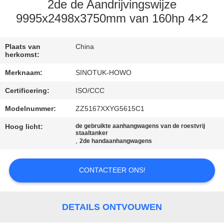
CONTACTEER
2de de Aandrijvingswijze
ONS
9995x2498x3750mm van 160hp 4×2
VERZOEK
Plaats van
China
herkomst:
OM EEN
Merknaam:
SINOTUK-HOWO
CITAAT
Certificering:
ISO/CCC
Modelnummer:
ZZ5167XXYG5615C1
SITEMAP
Hoog licht:
de gebruikte aanhangwagens van de roestvrij
staaltanker
,
2de handaanhangwagens
PRIVACYBELEID
CONTACTEER ONS!
DETAILS ONTVOUWEN