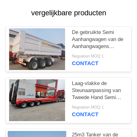
vergelijkbare producten
De gebruikte Semi
Aanhangwagen van de
Aanhangwagens
Gloednieuwe die
Negoation MOQ:1
Stortplaats met 2/3/4
CONTACT
Assen in de Lading van
China tot 60 Ton
worden gemaakt
Laag-vlakke de
Steunaanpassing van
Tweede Hand Semi
Aanhangwagens 3axle
Negoation MOQ:1
4axle 6axle
CONTACT
25m3 Tanker van de