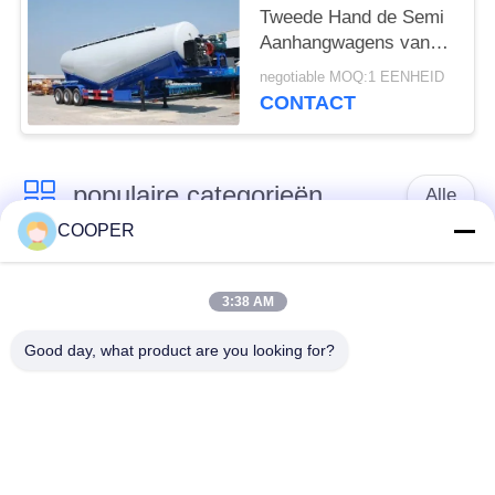
Tweede Hand de Semi
Aanhangwagens van
de tankercapaciteit
negotiable MOQ:1 EENHEID
voor Bouw
CONTACT
populaire categorieën
Alle
COOPER
Gebruikte
Gebruikte Yutong-
Onderlegger voor
3:38 AM
Bussen
glazenbus
Good day, what product are you looking for?
Gebruikte
Gebruikte Minibus
Tractorvrachtwagen
Gebruikte
Gebruikte Busbus