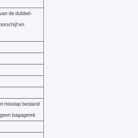
van de dubbel-
oorschijf en
et misstap bestand
, geen bagagerek