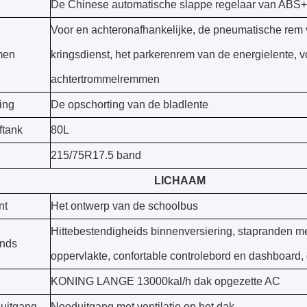
De Chinese automatische slappe regelaar van ABS+
Voor en achteronafhankelijke, de pneumatische rem 
men
kringsdienst, het parkerenrem van de energielente, v
achtertrommelremmen
ing
De opschorting van de bladlente
ftank
80L
215/75R17.5 band
LICHAAM
nt
Het ontwerp van de schoolbus
Hittebestendigheids binnenversiering, stapranden m
ands
oppervlakte, confortable controlebord en dashboard
KONING LANGE 13000kal/h dak opgezette AC
euitgang
Nooduitgang met ventilatie op het dak