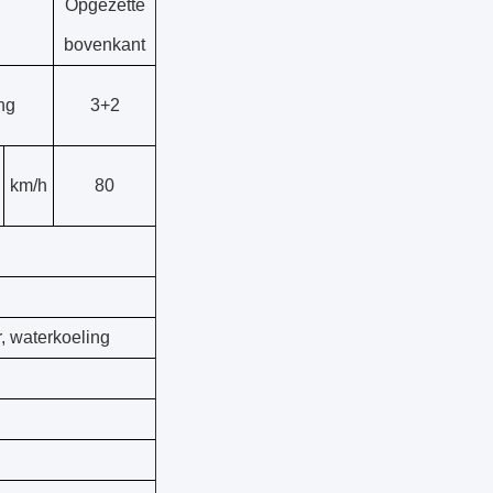
Opgezette
bovenkant
ng
3+2
km/h
80
r, waterkoeling