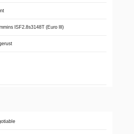
nt
mins ISF2.8s3148T (Euro III)
gerust
otiable