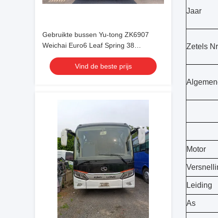
Jaar
Gebruikte bussen Yu-tong ZK6907
Weichai Euro6 Leaf Spring 38
Zetels Nr
zitplaatsen 2023 jaar Lux Transport
Vind de beste prijs
met airconditioning Voor pendel of
lange afstand
Algemene
Motor
Versnell
Leiding
As