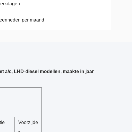
werkdagen
 eenheden per maand
a/c, LHD-diesel modellen, maakte in jaar
tie
Voorzijde