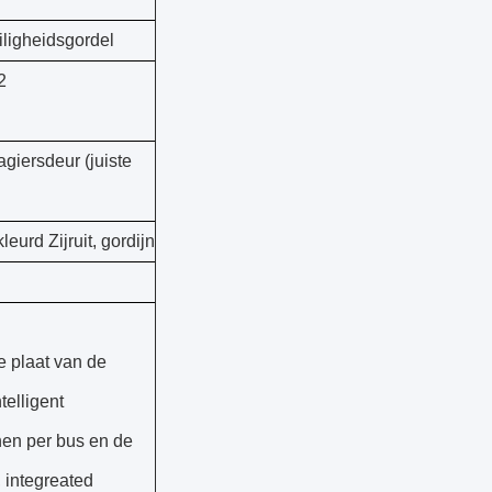
iligheidsgordel
2
giersdeur (juiste
eurd Zijruit, gordijn
e plaat van de
telligent
en per bus en de
 integreated