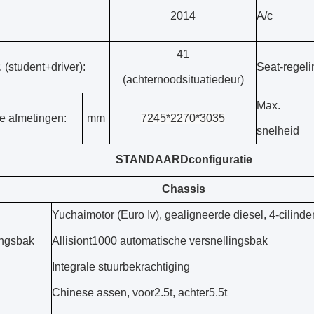
2014
A/c
41
. (student+driver):
Seat-regeli
(achternoodsituatiedeur)
Max.
 afmetingen:
mm
7245*2270*3035
snelheid
STANDAARDconfiguratie
Chassis
Yuchaimotor (Euro Iv), gealigneerde diesel, 4-cilinde
ingsbak
Allisiont1000 automatische versnellingsbak
Integrale stuurbekrachtiging
Chinese assen, voor2.5t, achter5.5t