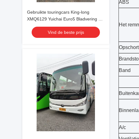
ABS
Gebruikte touringcars King-long
XMQ6129 Yuichai Euro5 Bladvering 54
Het rem
zitplaatsen Luxe transport uit 2021 met
Vind de beste prijs
airconditioning voor shuttle of lange
afstand
Opschort
Brandsto
Band
Buitenka
Binnenl
A/c
Ventilati