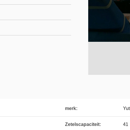
merk:
Yu
Zetelscapaciteit:
41