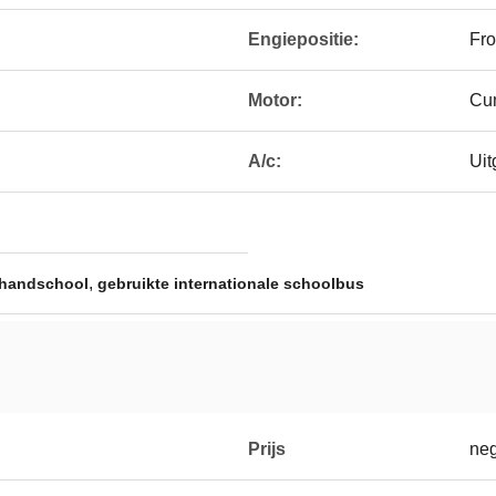
Engiepositie:
Fro
Motor:
Cum
A/c:
Uit
,
 handschool
gebruikte internationale schoolbus
Prijs
neg