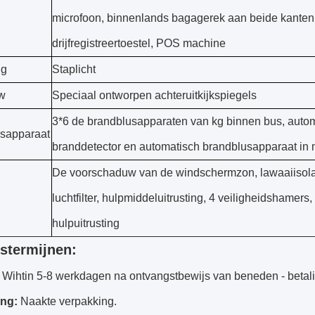
microfoon, binnenlands bagagerek aan beide kanten
drijfregistreertoestel, POS machine
ng
Staplicht
w
Speciaal ontworpen achteruitkijkspiegels
3*6 de brandblusapparaten van kg binnen bus, auto
sapparaat
branddetector en automatisch brandblusapparaat in
De voorschaduw van de windschermzon, lawaaiisolat
luchtfilter, hulpmiddeluitrusting, 4 veiligheidshamers,
hulpuitrusting
stermijnen:
Wihtin 5-8 werkdagen na ontvangstbewijs van beneden - betali
ing:
Naakte verpakking.