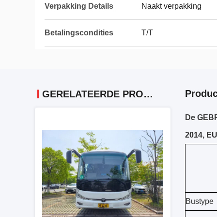
Verpakking Details
Naakt verpakking
Betalingscondities
T/T
Produc
GERELATEERDE PRODUCTEN
De GEBRU
2014, E
Bustype