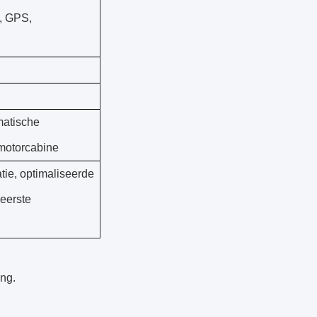
, GPS,
matische
 motorcabine
ie, optimaliseerde
 eerste
ng.