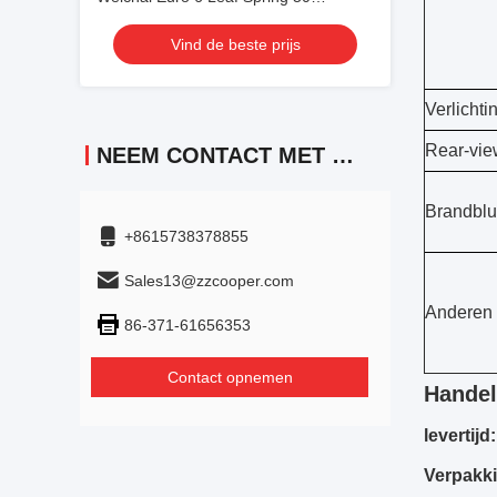
zitplaatsen 2023 jaar Lux Transport
Vind de beste prijs
met airconditioning Voor pendel of
lange afstand
Verlichti
Rear-vie
NEEM CONTACT MET ONS OP
Brandblu
+8615738378855
Sales13@zzcooper.com
Anderen
86-371-61656353
Contact opnemen
Handel
levertijd:
Verpakk