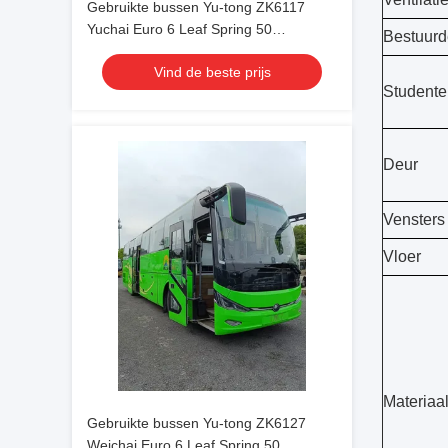
Gebruikte bussen Yu-tong ZK6117
Yuchai Euro 6 Leaf Spring 50
Bestuurd
zitplaatsen 2023 jaar Lux Transport
Vind de beste prijs
met airconditioning Voor pendel of
Studente
lange afstand
Deur
Vensters
Vloer
Materiaa
Gebruikte bussen Yu-tong ZK6127
Weichai Euro 6 Leaf Spring 50