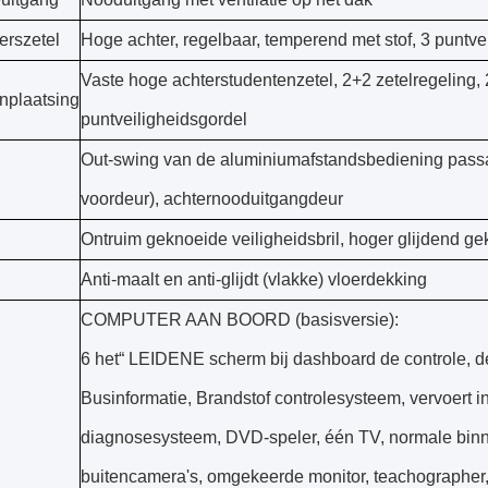
erszetel
Hoge achter, regelbaar, temperend met stof, 3 puntve
Vaste hoge achterstudentenzetel, 2+2 zetelregeling, 
nplaatsing
puntveiligheidsgordel
Out-swing van de aluminiumafstandsbediening passa
voordeur), achternooduitgangdeur
Ontruim geknoeide veiligheidsbril, hoger glijdend gekl
Anti-maalt en anti-glijdt (vlakke) vloerdekking
COMPUTER AAN BOORD (basisversie):
6 het“ LEIDENE scherm bij dashboard de controle, d
Businformatie, Brandstof controlesysteem, vervoert in
l
diagnosesysteem, DVD-speler, één TV, normale binn
buitencamera's, omgekeerde monitor, teachographer,