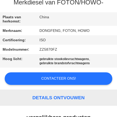
CONTACTEER
Merkdiesel van FOTON/HOWO-
ONS
Plaats van
China
herkomst:
VERZOEK
Merknaam:
DONGFENG, FOTON, HOWO
OM EEN
Certificering:
ISO
CITAAT
Modelnummer:
ZZ5870FZ
SITEMAP
Hoog licht:
,
gebruikte stookolievrachtwagens
gebruikte brandstofvrachtwagens
PRIVACYBELEID
CONTACTEER ONS!
DETAILS ONTVOUWEN