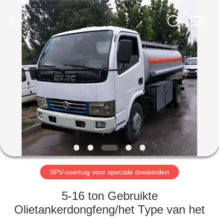
ZHENGZHOU
COOPER
INDUSTRY
CO.,
LTD..
All
Rights
Reserved.
HUIS
PRODUCTEN
ONGEVEER
ONS
FABRIEKSREIS
SPV-voertuig voor speciale doeleinden
KWALITEITSCONTROLE
5-16 ton Gebruikte
Olietankerdongfeng/het Type van het