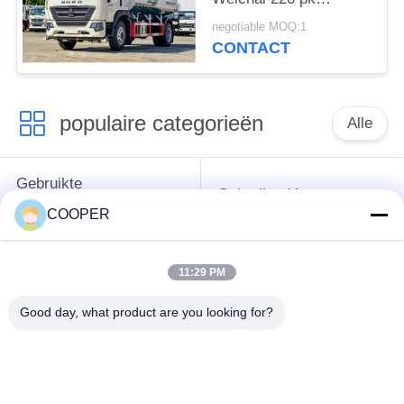
Dubbele achterbanden
negotiable MOQ:1
Eén rij cabine
CONTACT
populaire categorieën
Alle
Gebruikte
Gebruikte Yutong-
Onderlegger voor
Bussen
COOPER
glazenbus
11:29 PM
Gebruikte
Gebruikte Minibus
Tractorvrachtwagen
Good day, what product are you looking for?
Gebruikte
Gebruikte Busbus
Stortplaatsvrachtwagen