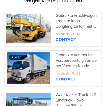
vergelijkbare producten
Gebruikte vrachtwagen
kraan te koop
Dongfeng 16 ton met
vijf-sectie rechte arm
negotiable MOQ:1
Chinese mobiele kraan
CONTACT
Gebruikte van het het
Vervoervoertuig van de
het Voertuig Koude
Ketting van ISUZU
negotiable MOQ:1
Refrigerated Van 130P
CONTACT
de 89kw Diesel
98km/H
Watertanker Truck 4x2
Sinotruck Howo
Weichai 220 pk