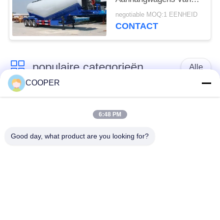
de tankercapaciteit
negotiable MOQ:1 EENHEID
voor Bouw
CONTACT
populaire categorieën
Alle
COOPER
Gebruikte
Gebruikte Yutong-
Onderlegger voor
6:48 PM
Bussen
glazenbus
Good day, what product are you looking for?
Gebruikte
Gebruikte Minibus
Tractorvrachtwagen
Gebruikte
Gebruikte Busbus
Stortplaatsvrachtwagen