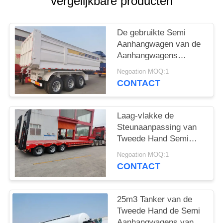
vergelijkbare producten
De gebruikte Semi
Aanhangwagen van de
Aanhangwagens
Gloednieuwe die
Negoation MOQ:1
Stortplaats met 2/3/4
CONTACT
Assen in de Lading van
China tot 60 Ton
worden gemaakt
Laag-vlakke de
Steunaanpassing van
Tweede Hand Semi
Aanhangwagens 3axle
Negoation MOQ:1
4axle 6axle
CONTACT
25m3 Tanker van de
Tweede Hand de Semi
Aanhangwagens van