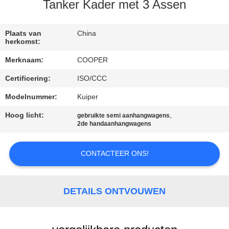
CONTACTEER
Tanker Kader met 3 Assen
ONS
Plaats van
China
herkomst:
VERZOEK
Merknaam:
COOPER
OM EEN
Certificering:
ISO/CCC
CITAAT
Modelnummer:
Kuiper
SITEMAP
Hoog licht:
,
gebruikte semi aanhangwagens
2de handaanhangwagens
PRIVACYBELEID
CONTACTEER ONS!
DETAILS ONTVOUWEN