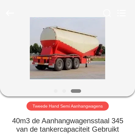
ZHENGZHOU
COOPER
INDUSTRY
CO.,
LTD..
All
Rights
Reserved.
HUIS
PRODUCTEN
ONGEVEER
ONS
FABRIEKSREIS
Tweede Hand Semi Aanhangwagens
KWALITEITSCONTROLE
40m3 de Aanhangwagensstaal 345
van de tankercapaciteit Gebruikt