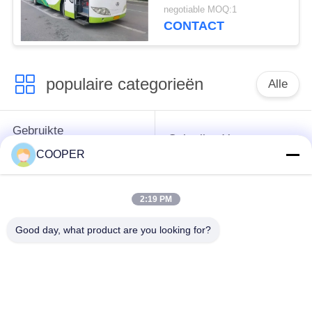
Long 51-seater grote
negotiable MOQ:1
gebruikte
CONTACT
passagiersbus
populaire categorieën
Alle
Gebruikte
Gebruikte Yutong-
Onderlegger voor
Bussen
COOPER
glazenbus
2:19 PM
Gebruikte
Gebruikte Minibus
Tractorvrachtwagen
Good day, what product are you looking for?
Gebruikte
Gebruikte Busbus
Stortplaatsvrachtwagen