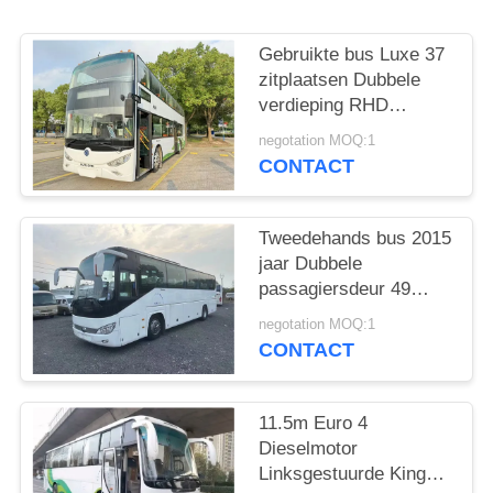
Gebruikte bus Luxe 37
zitplaatsen Dubbele
verdieping RHD
Weichai motor Diesel
negotation MOQ:1
coach Bus Sunlong
CONTACT
SLK6126
Tweedehands bus 2015
jaar Dubbele
passagiersdeur 49
zitplaatsen Goed
negotation MOQ:1
airconditioning
CONTACT
11.5m Euro 4
Dieselmotor
Linksgestuurde King