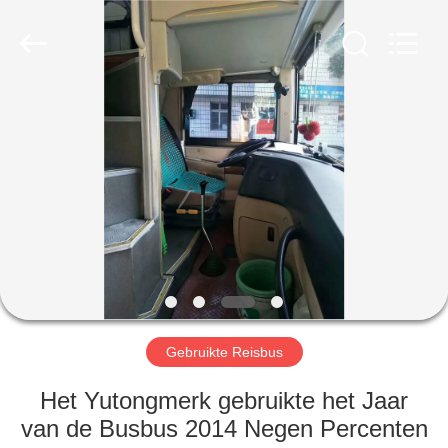
ZHENGZHOU
COOPER
INDUSTRY
CO.,
LTD..
All
Rights
Reserved.
HUIS
PRODUCTEN
ONGEVEER
ONS
FABRIEKSREIS
Gebruikte Reisbus
KWALITEITSCONTROLE
Het Yutongmerk gebruikte het Jaar
van de Busbus 2014 Negen Percenten