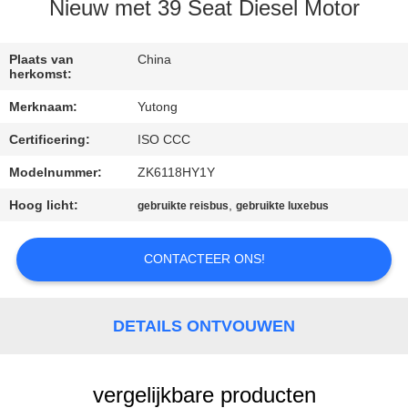
CONTACTEER
Nieuw met 39 Seat Diesel Motor
ONS
Plaats van
China
herkomst:
VERZOEK
Merknaam:
Yutong
OM EEN
Certificering:
ISO CCC
CITAAT
Modelnummer:
ZK6118HY1Y
SITEMAP
Hoog licht:
,
gebruikte reisbus
gebruikte luxebus
CONTACTEER ONS!
PRIVACYBELEID
DETAILS ONTVOUWEN
vergelijkbare producten