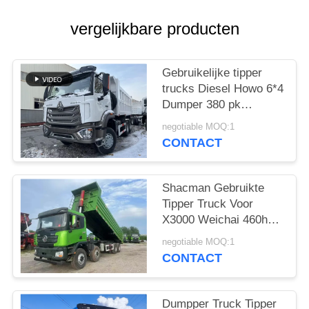
vergelijkbare producten
Gebruikelijke tipper
trucks Diesel Howo 6*4
Dumper 380 pk
Weichai Hohan model
negotiable MOQ:1
20-40 ton Laad Euro 3
CONTACT
Shacman Gebruikte
Tipper Truck Voor
X3000 Weichai 460hp
Bouwmateriaal
negotiable MOQ:1
Transport 2021 Jaar
CONTACT
Hande As
Dumpper Truck Tipper