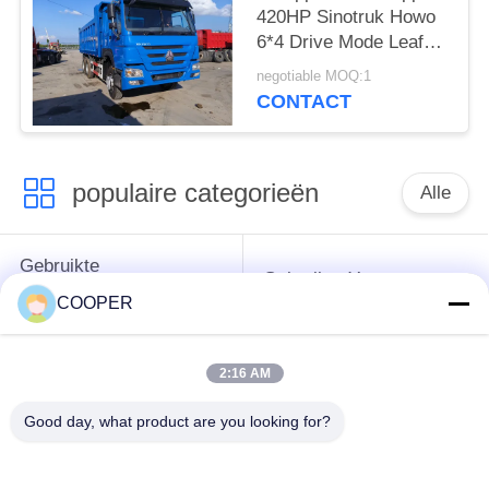
420HP Sinotruk Howo
6*4 Drive Mode Leaf
Spring Sands Transport
negotiable MOQ:1
LHD
CONTACT
populaire categorieën
Alle
Gebruikte
Gebruikte Yutong-
Onderlegger voor
Bussen
COOPER
glazenbus
2:16 AM
Gebruikte
Gebruikte Minibus
Tractorvrachtwagen
Good day, what product are you looking for?
Gebruikte
Gebruikte Busbus