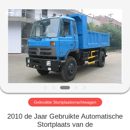
ZHENGZHOU
COOPER
INDUSTRY
CO.,
LTD..
All
Rights
Reserved.
HUIS
PRODUCTEN
ONGEVEER
ONS
FABRIEKSREIS
Gebruikte Stortplaatsvrachtwagen
KWALITEITSCONTROLE
2010 de Jaar Gebruikte Automatische
Stortplaats van de