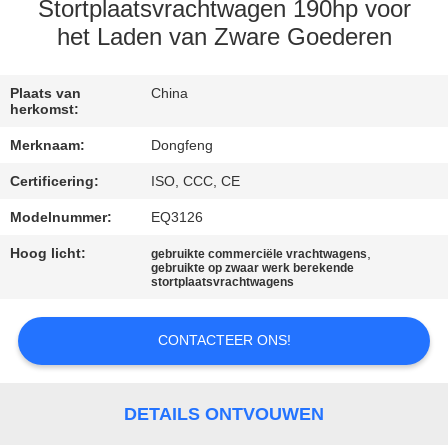
CONTACTEER
Stortplaatsvrachtwagen 190hp voor
ONS
het Laden van Zware Goederen
VERZOEK
Plaats van
China
herkomst:
OM EEN
Merknaam:
Dongfeng
CITAAT
Certificering:
ISO, CCC, CE
Modelnummer:
EQ3126
SITEMAP
Hoog licht:
,
gebruikte commerciële vrachtwagens
gebruikte op zwaar werk berekende
stortplaatsvrachtwagens
PRIVACYBELEID
CONTACTEER ONS!
DETAILS ONTVOUWEN