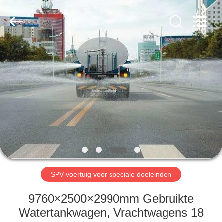
ZHENGZHOU
COOPER
INDUSTRY
CO.,
LTD..
All
Rights
Reserved.
HUIS
PRODUCTEN
ONGEVEER
ONS
FABRIEKSREIS
SPV-voertuig voor speciale doeleinden
KWALITEITSCONTROLE
9760×2500×2990mm Gebruikte
Watertankwagen, Vrachtwagens 18