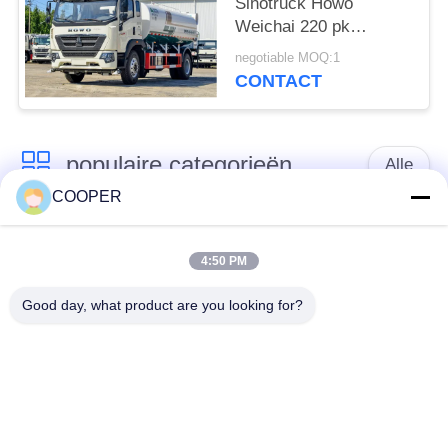
Sinotruck Howo
Weichai 220 pk
Dubbele achterbanden
negotiable MOQ:1
Eén rij cabine
CONTACT
populaire categorieën
Alle
COOPER
Gebruikte
Gebruikte Yutong-
Onderlegger voor
4:50 PM
Bussen
glazenbus
Good day, what product are you looking for?
Gebruikte
Gebruikte Minibus
Tractorvrachtwagen
Gebruikte
Gebruikte Busbus
Stortplaatsvrachtwagen