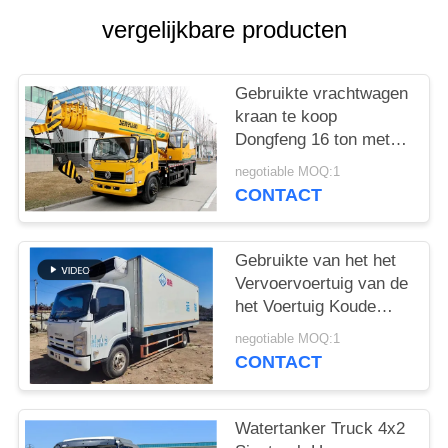
vergelijkbare producten
Gebruikte vrachtwagen
kraan te koop
Dongfeng 16 ton met
vijf-sectie rechte arm
negotiable MOQ:1
Chinese mobiele kraan
CONTACT
Gebruikte van het het
Vervoervoertuig van de
het Voertuig Koude
Ketting van ISUZU
negotiable MOQ:1
Refrigerated Van 130P
CONTACT
de 89kw Diesel
98km/H
Watertanker Truck 4x2