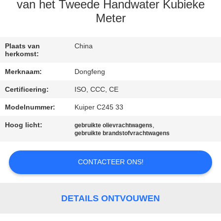
CONTACTEER
van het Tweede Handwater Kubieke
ONS
Meter
VERZOEK
Plaats van
China
herkomst:
OM EEN
Merknaam:
Dongfeng
CITAAT
Certificering:
ISO, CCC, CE
Modelnummer:
Kuiper C245 33
SITEMAP
Hoog licht:
,
gebruikte olievrachtwagens
gebruikte brandstofvrachtwagens
PRIVACYBELEID
CONTACTEER ONS!
DETAILS ONTVOUWEN